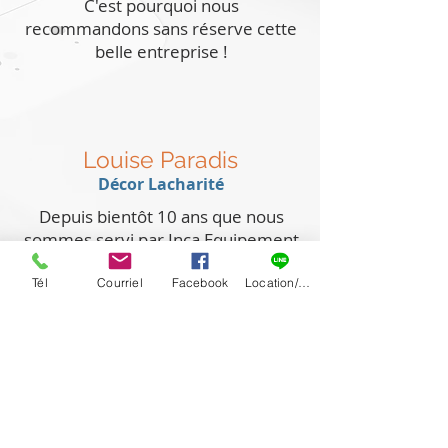
C'est pourquoi nous
recommandons sans réserve cette
belle entreprise !
Louise Paradis
Décor Lacharité
Depuis bientôt 10 ans que nous
sommes servi par Inca Equipement
et nous n’avons que de bons
commentaires à leur endroit.
Tél
Courriel
Facebook
Location/Vente
Le service est rapide et très
efficace.