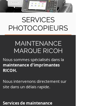
SERVICES
PHOTOCOPIEURS
Que vous vous trouviez à
MAINTENANCE
Montréal, sur la Rive-Nord ou sur
MARQUE RICOH
la Rive-Sud, pour des solutions
de bureau adaptées à vos
Nous sommes spécialisés dans la
maintenance d'imprimantes
besoins, un service attentionné,
RICOH.
personnalisé et à bas prix,
choisissez Inca Équipement pour
Nous intervenons directement sur
des photocopieurs usagés
site dans un délais rapide.
location et vente : une valeur
sûre, un choix évident !
Services de maintenance