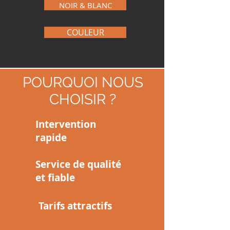
NOIR & BLANC
COULEUR
POURQUOI NOUS
CHOISIR ?
Intervention
rapide
Service de qualité
et fiable
Tarifs attractifs